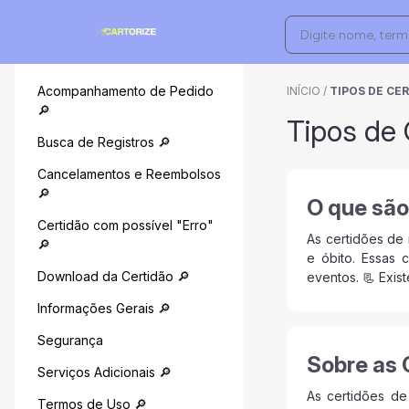
Acompanhamento de Pedido
INÍCIO
/
TIPOS DE CER
🔎
Tipos de 
Busca de Registros 🔎
Cancelamentos e Reembolsos
🔎
O que são
Certidão com possível "Erro"
As certidões de
🔎
e óbito. Essas 
Download da Certidão 🔎
eventos. 📃 Exist
Informações Gerais 🔎
Segurança
Sobre as 
Serviços Adicionais 🔎
As certidões de
Termos de Uso 🔎